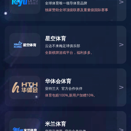
公司简介
荣誉证书
技术团队
设
当前位置：
九游平台
>
关于我们
>
设备生产工厂
湖南省蓝清建没有限制机构成为他的的环保设施产量销售制造基
为大家产量销售制造生活脏水除理设施、废水电子厂产量销售制造产
除理设施、废水整治设施、自动控制设施及排风系统热力管等。验的
统热力管等。