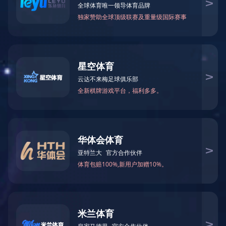
水生态修复案例
污水治理案例
废气治理案例
在
当前位置：
九游平台
>
工程案例
>
防白蚁、除甲醛
来源：广