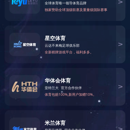
九游平台
行业新闻
环境公示
当前位置：
九游平台
>
新闻资讯
>
九游平台
恭喜九游平台-九游(中国)一站